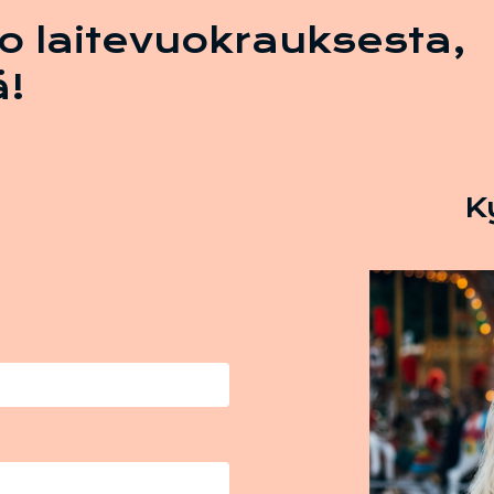
ko laitevuokrauksesta,
ä!
K