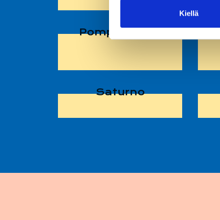
Kiellä
Pomppuautot
Saturno