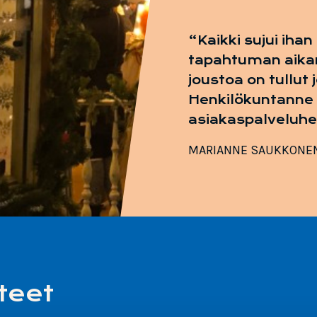
Kaikki sujui ih
tapahtuman aikan
joustoa on tullut 
Henkilökuntanne 
asiakaspalveluhe
MARIANNE SAUKKONE
teet