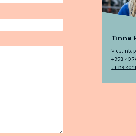
Tinna 
Viestintä
+358 40 7
tinna.kont