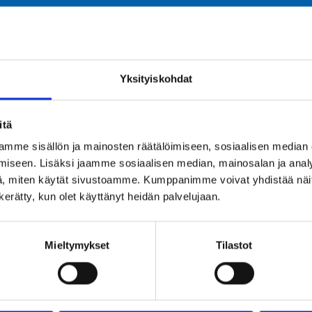
LLE 120 CM
ALLE 140 CM
YLI 120 CM*
Yksityiskohdat
-vuotiaan huoltajan seurassa
itä
mme sisällön ja mainosten räätälöimiseen, sosiaalisen median
Merirosvolaiva
The Tribe
iseen. Lisäksi jaamme sosiaalisen median, mainosalan ja analy
, miten käytät sivustoamme. Kumppanimme voivat yhdistää näitä t
n kerätty, kun olet käyttänyt heidän palvelujaan.
Helikopteri
Eläinkaruselli
Mieltymykset
Tilastot
Maailmanpyörä
Minihevoskaruse