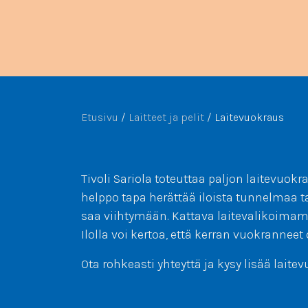
Etusivu
/
Laitteet ja pelit
/
Laitevuokraus
Tivoli Sariola toteuttaa paljon laitevuo
helppo tapa herättää iloista tunnelmaa ta
saa viihtymään. Kattava laitevalikoimam
Ilolla voi kertoa, että kerran vuokranne
Ota rohkeasti yhteyttä ja kysy lisää laite