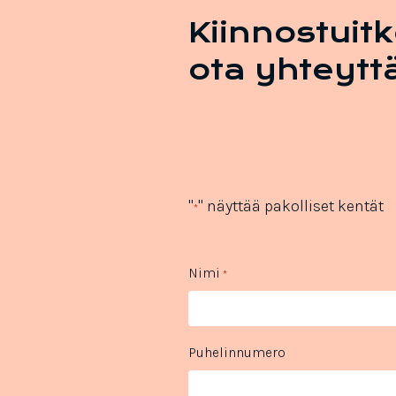
Kiinnostuit
ota yhteytt
"
" näyttää pakolliset kentät
*
Nimi
*
Puhelinnumero