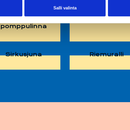
Salli valinta
Viidakko-
Rockin’ Tug
pomppulinna
Sirkusjuna
Riemuralli