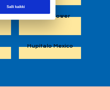
Salli kaikki
Sariola Tower
Hupitalo­ Mexico