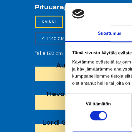
Pituusrajoitukset
KAIKKI
EI PITUUSRAJAA
A
Suostumus
YLI 140 CM, ALLE 190 CM
*alle 120 cm pääsee kyytiin vähintään 15
Tämä sivusto käyttää eväste
Käytämme evästeitä tarjoama
Autorata
ja kävijämäärämme analysoim
kumppaneillemme tietoja siitä
olet antanut heille tai joita o
Hevoskaruselli
Suostumuksen
Välttämätön
valinta
Lordi Ghost Train