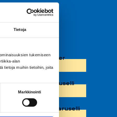
YLI 140 CM
Tietoja
 ominaisuuksien tukemiseen
Waltzer
tiikka-alan
ietoja muihin tietoihin, joita
Ketjukaruselli
Markkinointi
lli
Miniketjukaruselli