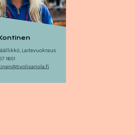
Kontinen
päällikkö, Laitevuokraus
67 1601
inen@tivolisariola.fi