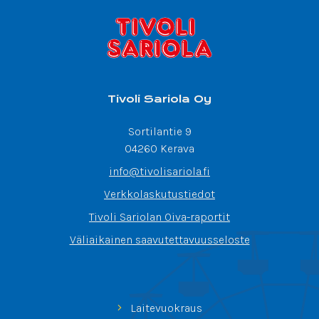
Tivoli Sariola Oy
Sortilantie 9
04260 Kerava
info@tivolisariola.fi
Verkkolaskutustiedot
Tivoli Sariolan Oiva-raportit
Väliaikainen saavutettavuusseloste
Laitevuokraus