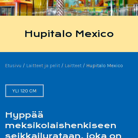
Hupitalo Mexico
Etusivu
/
Laitteet ja pelit
/
Laitteet
/
Hupitalo­ Mexico
YLI 120 CM
Hyppää
meksikolaishenkiseen
seikkailurataan, joka on