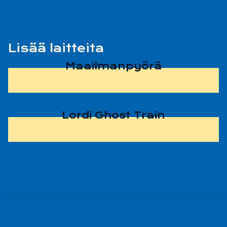
Lisää laitteita
Maailmanpyörä
Lordi Ghost Train