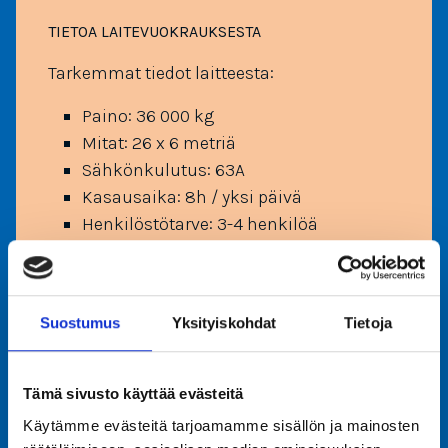
TIETOA LAITE­VUOKRAUKSESTA
Tarkemmat tiedot laitteesta:
Paino: 36 000 kg
Mitat: 26 x 6 metriä
Sähkönkulutus: 63A
Kasausaika: 8h / yksi päivä
Henkilöstötarve: 3-4 henkilöä
Kapasiteetti: 20 henkilöä
Pituusrajoitus: Yli 120 cm (alle 120cm
vain huoltajan seurassa)
Suostumus
Yksityiskohdat
Tietoja
Tämä sivusto käyttää evästeitä
Käytämme evästeitä tarjoamamme sisällön ja mainosten