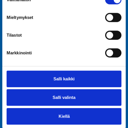
valinta
Mieltymykset
Tilastot
Markkinointi
Mistä saan juomavettä?
Salli kaikki
Salli valinta
Kiellä