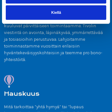
ympärivuotisesti, kiertueen aikana sekä
paikallisesti kiertuepaikkakunnillamme. Siisteys,
Kiellä
jätehuolto, energiatehokkuuden ja melunhallinta
kuuluvat päivittäiseen toimintaamme. Tivolin
viestintä on avointa, läpinäkyvää, ymmärrettävää
ja tosiasioihin perustuvaa. Lahjoitamme
toiminnastamme vuosittain erilaisiin
hyväntekeväisyyskohteisiin ja teemme pro bono-
yhteistöitä.
Hauskuus
Mitä tarkoittaa ”yhtä hymyä” tai ”lupaus