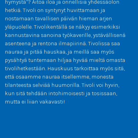
hymystä”? Aitoa iloa ja onnellisia yhdessäolon
hetkiä. Tivoli on syntynyt huvittamaan ja
nostamaan tavallisen päivän hieman arjen
yläpuolelle. Tivolikentällä se näkyy esimerkiksi
kannustavina sanoina työkaverille, ystävällisenä
asenteena ja rentona ilmapiirinä. Tivolissa saa
nauraa ja pitää hauskaa, ja meillä saa myös
pysähtyä tuntemaan hiljaa hyvää mieltä omasta
tivolihetkestään. Hauskuus tarkoittaa myös sitä,
että osaamme nauraa itsellemme, monesta
tilanteesta selviää huumorilla. Tivoli voi hyvin,
kun sitä tehdään intohimoisesti ja tosissaan,
mutta ei liian vakavasti!