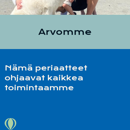
Arvomme
Nämä periaatteet
ohjaavat kaikkea
toimintaamme