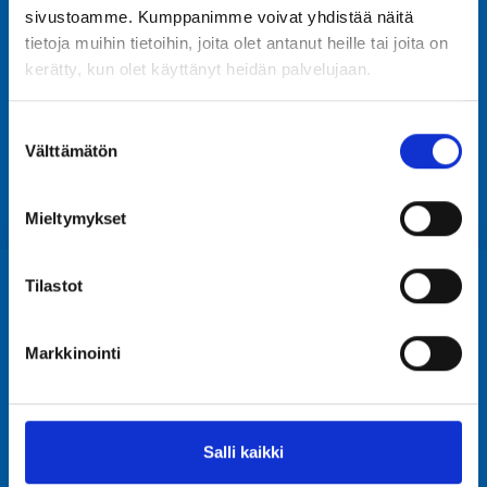
sivustoamme. Kumppanimme voivat yhdistää näitä
tietoja muihin tietoihin, joita olet antanut heille tai joita on
kerätty, kun olet käyttänyt heidän palvelujaan.
Laitevuokraus
Suostumuksen
Välttämätön
valinta
Mieltymykset
Tilastot
Markkinointi
Salli kaikki
Tivoli Sariola Oy