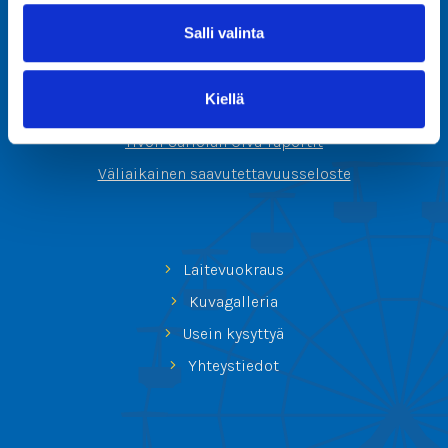
Sortilantie 9
Salli valinta
04260 Kerava
info@tivolisariola.fi
Kiellä
Verkkolaskutustiedot
Tivoli Sariolan Oiva-raportit
Väliaikainen saavutettavuusseloste
Laitevuokraus
Kuvagalleria
Usein kysyttyä
Yhteystiedot