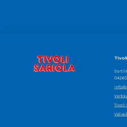
Tivol
Sortil
04260
info@t
Verkk
Tivoli
Väliai