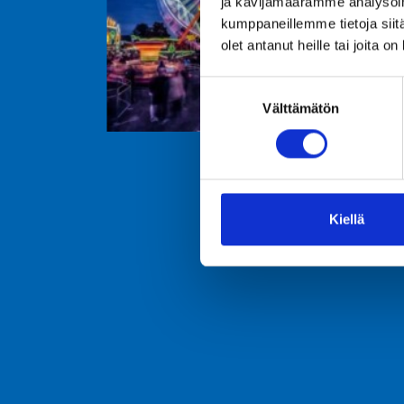
ja kävijämäärämme analysoim
kumppaneillemme tietoja siitä
olet antanut heille tai joita o
Suostumuksen
Välttämätön
valinta
Kiellä