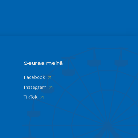
Seuraa meitä
Facebook
Instagram
TikTok