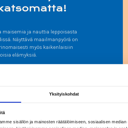
 katsomatta!
la maisemia ja nauttia leppoisasta
ydissä. Näyttävä maailmanpyörä on
erinomaisesti myös kaikenlaisiin
oisia elämyksiä.
Yksityiskohdat
itä
mme sisällön ja mainosten räätälöimiseen, sosiaalisen median