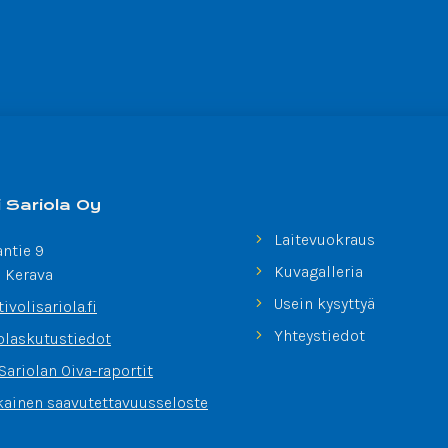
i Sariola Oy
Laitevuokraus
antie 9
Kuvagalleria
 Kerava
Usein kysyttyä
ivolisariola.fi
Yhteystiedot
olaskutustiedot
 Sariolan Oiva-raportit
kainen saavutettavuusseloste