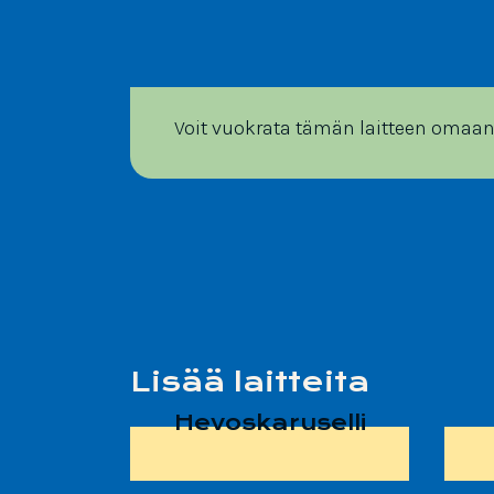
Voit vuokrata tämän laitteen omaa
Lisää laitteita
Hevoskaruselli