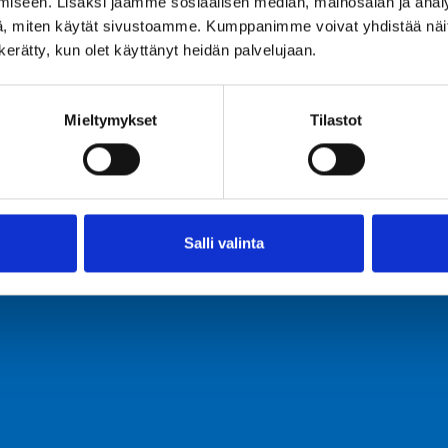
iseen. Lisäksi jaamme sosiaalisen median, mainosalan ja analy
, miten käytät sivustoamme. Kumppanimme voivat yhdistää näitä t
n kerätty, kun olet käyttänyt heidän palvelujaan.
Mieltymykset
Tilastot
Salli valinta