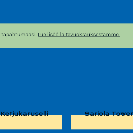
n tapahtumaasi.
Lue lisää laitevuokrauksestamme.
Ketjukaruselli
Sariola Towe