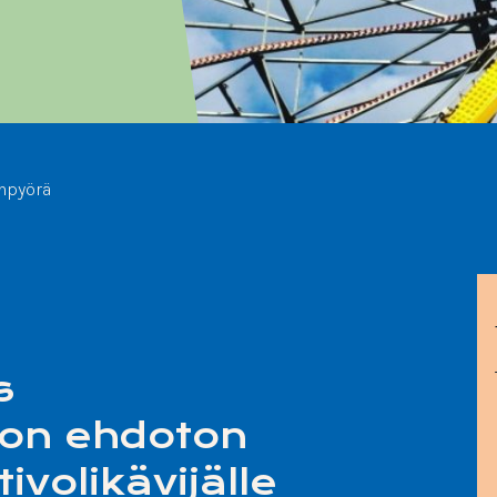
npyörä
s
on ehdoton
ivolikävijälle