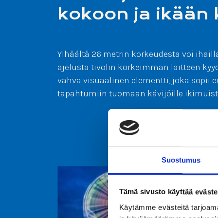
kokoon ja ikään
Ylhäältä 26 metrin korkeudesta voi ihail
ajelusta tivolin korkeimman laitteen ky
vahva visuaalinen elementti, joka sopii 
tapahtumiin tuomaan kävijöille ikimuist
Suostumus
Tämä sivusto käyttää eväste
Käytämme evästeitä tarjoama