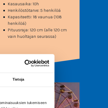
Kasausaika: 10h
Henkilöstötarve: 5 henkilöä
Kapasiteetti: 18 vaunua (108
henkilöä)
Pituusraja: 120 cm (alle 120 cm
vain huoltajan seurassa)
Tietoja
 ominaisuuksien tukemiseen