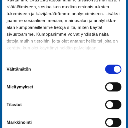
räätälöimiseen, sosiaalisen median ominaisuuksien
tukemiseen ja kävijämäärämme analysoimiseen. Lisäksi
jaamme sosiaalisen median, mainosalan ja analytiikka-
alan kumppaneillemme tietoja siitä, miten käytät
sivustoamme. Kumppanimme voivat yhdistää näitä
tietoja muihin tietoihin, joita olet antanut heille tai joita on
kerätty, kun olet käyttänyt heidän palvelujaan.
Suostumuksen
Välttämätön
valinta
Mieltymykset
Share
Tilastot
Share
Share
on
on
Markkinointi
Facebook
WhatsApp