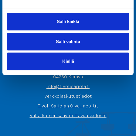
Salli kaikki
Salli valinta
Tivoli Sariola Oy
Kiellä
Sortilantie 9
04260 Kerava
info@tivolisariola.fi
Verkkolaskutustiedot
Tivoli Sariolan Oiva-raportit
Väliaikainen saavutettavuusseloste