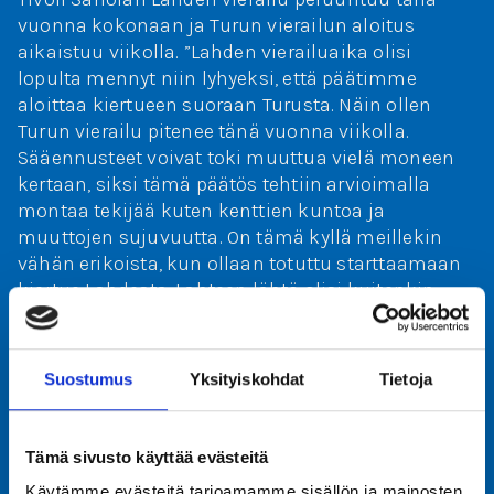
vuonna kokonaan ja Turun vierailun aloitus
aikaistuu viikolla. ”Lahden vierailuaika olisi
lopulta mennyt niin lyhyeksi, että päätimme
aloittaa kiertueen suoraan Turusta. Näin ollen
Turun vierailu pitenee tänä vuonna viikolla.
Sääennusteet voivat toki muuttua vielä moneen
kertaan, siksi tämä päätös tehtiin arvioimalla
montaa tekijää kuten kenttien kuntoa ja
muuttojen sujuvuutta. On tämä kyllä meillekin
vähän erikoista, kun ollaan totuttu starttaamaan
kiertue Lahdesta. Lahteen lähtö olisi kuitenkin
ollut aivan liian iso riski tivolille monestakin
näkökulmasta, joten siirrämme fokuksen suoraan
Turkuun. Päätös koski nyt tätä vuotta, ensi vuoden
Suostumus
Yksityiskohdat
Tietoja
suhteen ei olla tehty mitään ratkaisuja”, Sariola
toteaa.
Tämä sivusto käyttää evästeitä
Tivoli vierailee Turussa Kupittaalla 15.4. – 7.5.
Käytämme evästeitä tarjoamamme sisällön ja mainosten