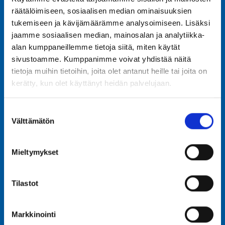
välisen ajan. ”Turkulaiset ovat jo tottuneet
räätälöimiseen, sosiaalisen median ominaisuuksien
vuosikymmenten varrella perinteiseen
tukemiseen ja kävijämäärämme analysoimiseen. Lisäksi
vapputivoliin ja se on luonnollisesti Turun
jaamme sosiaalisen median, mainosalan ja analytiikka-
vierailun yksi kohokohdista. Pitkä vierailuaika
alan kumppaneillemme tietoja siitä, miten käytät
mahdollistaa sen, että tivolivierailijoita ehtii tulla
sivustoamme. Kumppanimme voivat yhdistää näitä
paikalle laajemmaltakin säteeltä ja Turun kentälle
tietoja muihin tietoihin, joita olet antanut heille tai joita on
saamme hyvin mahtumaan ison
kerätty, kun olet käyttänyt heidän palvelujaan.
tivolikokonaisuuden laitteineen ja
myyntipisteineen. Toivotan kaikki lämpimästi
Suostumuksen
tervetulleeksi Kupittaalle vastaanottamaan
Välttämätön
valinta
kevättä ja tivolin 135-vuotiskiertuetta
kanssamme”, Sariola sanoo.
Mieltymykset
Tilastot
Markkinointi