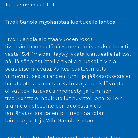
Julkaisuvapaa HETI
Tivoli Sariola myöhäistää kiertueelle lähtöä
Tivoli Sariola aloittaa vuoden 2023
tivolikiertueensa tänä vuonna poikkeuksellisesti
vasta 15.4. ”Meidän täytyy lykätä kiertueelle lähtöä,
näillä sääolosuhteilla tivolia ei uskalla vielä
pääsiäisenä avata. Vaikea päätös, mutta
viimevuotisesta Lahden lumi- ja jääkaaoksesta ei
haluta ottaa uusintaa. Kalusto ja henkilökunta
olivat kovilla, avaus myöhästyi ja luminen
tivolikenttä ei houkutellut huvittelijoita. Silloin
tilanne oli olosuhteiden puolesta vielä
tämänvuotista parempi”, Tivoli Sariolan
toimitusjohtaja
Ville Sariola
kertoo.
Tivoli Sariolan Lahden vierailu peruuntuu tänä