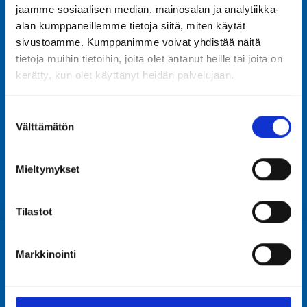
jaamme sosiaalisen median, mainosalan ja analytiikka-
alan kumppaneillemme tietoja siitä, miten käytät
sivustoamme. Kumppanimme voivat yhdistää näitä
tietoja muihin tietoihin, joita olet antanut heille tai joita on
kerätty, kun olet käyttänyt heidän palvelujaan.
Suostumuksen
Välttämätön
valinta
Share
Mieltymykset
Share
Share
on
on
Tilastot
Facebook
WhatsApp
Markkinointi