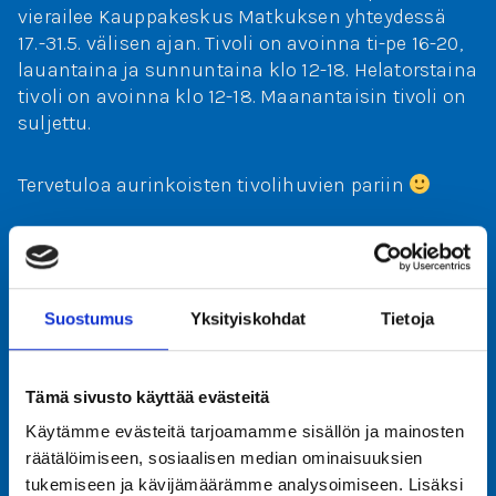
vierailee Kauppakeskus Matkuksen yhteydessä
17.-31.5. välisen ajan. Tivoli on avoinna ti-pe 16-20,
lauantaina ja sunnuntaina klo 12-18. Helatorstaina
tivoli on avoinna klo 12-18. Maanantaisin tivoli on
suljettu.
Tervetuloa aurinkoisten tivolihuvien pariin
Suostumus
Yksityiskohdat
Tietoja
Tämä sivusto käyttää evästeitä
Käytämme evästeitä tarjoamamme sisällön ja mainosten
räätälöimiseen, sosiaalisen median ominaisuuksien
tukemiseen ja kävijämäärämme analysoimiseen. Lisäksi