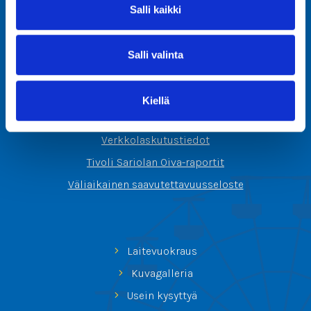
Salli kaikki
Tivoli Sariola Oy
Salli valinta
Sortilantie 9
04260 Kerava
Kiellä
info@tivolisariola.fi
Verkkolaskutustiedot
Tivoli Sariolan Oiva-raportit
Väliaikainen saavutettavuusseloste
Laitevuokraus
Kuvagalleria
Usein kysyttyä