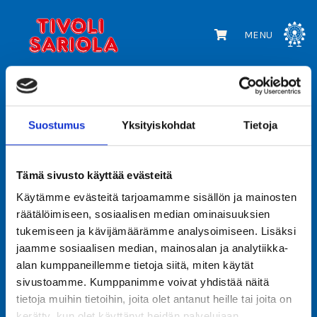
MENU
Suostumus
Yksityiskohdat
Tietoja
Tämä sivusto käyttää evästeitä
Käytämme evästeitä tarjoamamme sisällön ja mainosten
Tivoli Sariola Oy
räätälöimiseen, sosiaalisen median ominaisuuksien
tukemiseen ja kävijämäärämme analysoimiseen. Lisäksi
Sortilantie 9
jaamme sosiaalisen median, mainosalan ja analytiikka-
04260 Kerava
alan kumppaneillemme tietoja siitä, miten käytät
info@tivolisariola.fi
sivustoamme. Kumppanimme voivat yhdistää näitä
tietoja muihin tietoihin, joita olet antanut heille tai joita on
Verkkolaskutustiedot
kerätty, kun olet käyttänyt heidän palvelujaan.