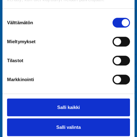
Tivoli Sariolan Oiva-raportit
Väliaikainen saavutettavuusseloste
Suostumuksen
Välttämätön
valinta
Mieltymykset
Laitevuokraus
Kuvagalleria
Tilastot
Usein kysyttyä
Yhteystiedot
Markkinointi
Seuraa meitä
Salli kaikki
Facebook
Instagram
Salli valinta
TikTok