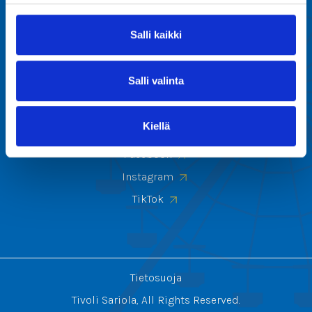
Kuvagalleria
Usein kysyttyä
Salli kaikki
Yhteystiedot
Salli valinta
Seuraa meitä
Kiellä
Facebook
Instagram
TikTok
Tietosuoja
Tivoli Sariola, All Rights Reserved.