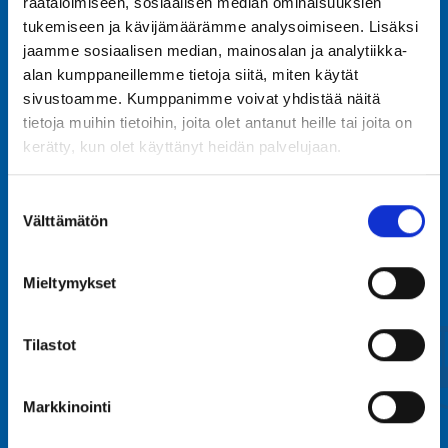
räätälöimiseen, sosiaalisen median ominaisuuksien
tukemiseen ja kävijämäärämme analysoimiseen. Lisäksi
jaamme sosiaalisen median, mainosalan ja analytiikka-
alan kumppaneillemme tietoja siitä, miten käytät
sivustoamme. Kumppanimme voivat yhdistää näitä
tietoja muihin tietoihin, joita olet antanut heille tai joita on
Tivoli Sariola Oy
kerätty, kun olet käyttänyt heidän palvelujaan.
Sortilantie 9
Suostumuksen
04260 Kerava
Välttämätön
valinta
info@tivolisariola.fi
Verkkolaskutustiedot
Mieltymykset
Tivoli Sariolan Oiva-raportit
Väliaikainen saavutettavuusseloste
Tilastot
Markkinointi
Laitevuokraus