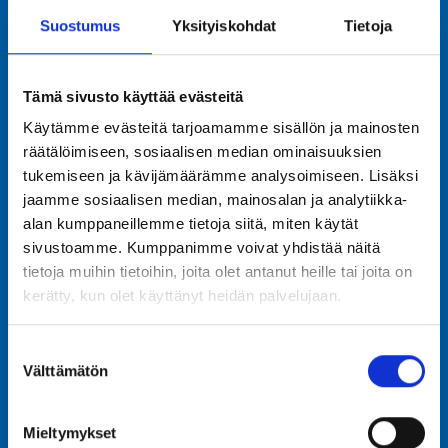
Suostumus
Yksityiskohdat
Tietoja
READ MORE
Tämä sivusto käyttää evästeitä
Käytämme evästeitä tarjoamamme sisällön ja mainosten
räätälöimiseen, sosiaalisen median ominaisuuksien
tukemiseen ja kävijämäärämme analysoimiseen. Lisäksi
09.02.2022
jaamme sosiaalisen median, mainosalan ja analytiikka-
alan kumppaneillemme tietoja siitä, miten käytät
Tinna Kontinen
sivustoamme. Kumppanimme voivat yhdistää näitä
tietoja muihin tietoihin, joita olet antanut heille tai joita on
kerätty, kun olet käyttänyt heidän palvelujaan.
READ MORE
Suostumuksen
Välttämätön
valinta
09.02.2022
Mieltymykset