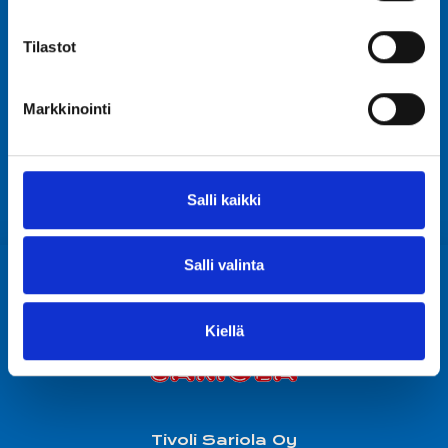
Anna Sariola-Sakko
Tilastot
READ MORE
Markkinointi
1
2
Salli kaikki
Salli valinta
Kiellä
Tivoli Sariola Oy