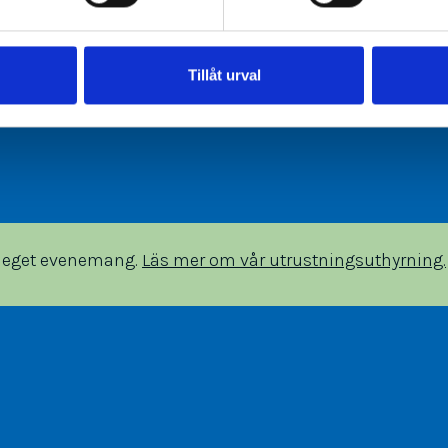
Tillåt urval
tt eget evenemang.
Läs mer om vår utrustningsuthyrning.