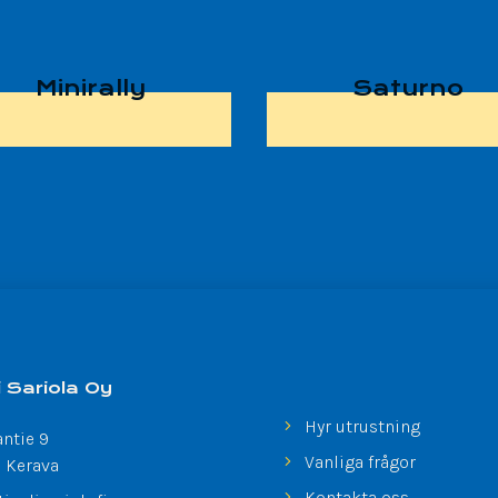
Minirally
Saturno
i Sariola Oy
Hyr utrustning
antie 9
Vanliga frågor
 Kerava
Kontakta oss