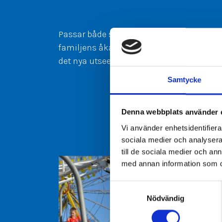
Passar både små och stora tivolibesökare
familjens åkattraktion har genomgått en s
det nya utseendet!
Samtycke
Denna webbplats använder 
Vi använder enhetsidentifierar
sociala medier och analysera 
till de sociala medier och a
med annan information som du 
Samtyckesval
Nödvändig