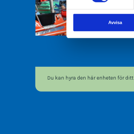
Avvisa
Du kan hyra den här enheten för di