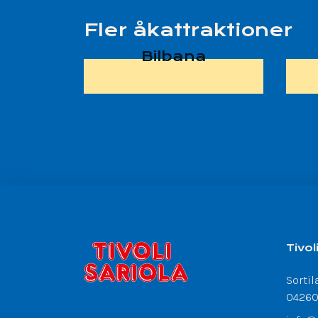
Fler åkattraktioner
Bilbana
Tivol
Sortil
04260