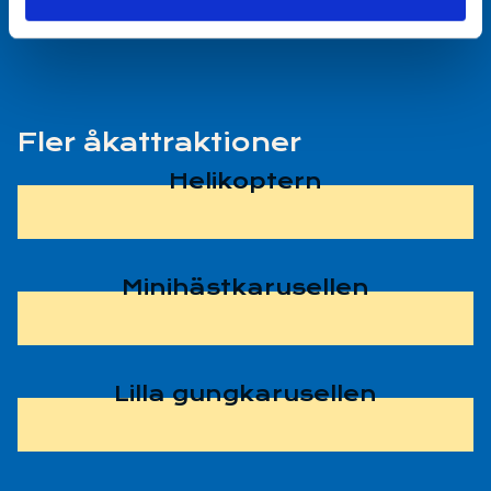
Fler åkattraktioner
Helikoptern
Minihästkarusellen
Lilla gungkarusellen