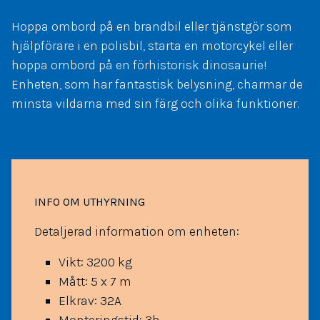
Hoppa ombord på en brandbil eller tjänstgör som
hjälpförare i en polisbil, starta en motorcykel eller
hoppa ombord på en förhistorisk dinosaurie!
Enheten, som har fantastisk belysning, charmar de
minsta vildarna med sin färg och olika funktioner.
INFO OM UTHYRNING
Detaljerad information om enheten:
Vikt: 3200 kg
Mått: 5 x 7 m
Elkrav: 32A