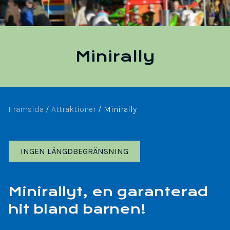
Minirally
Framsida
/
Attraktioner
/
Minirally
INGEN LÄNGDBEGRÄNSNING
Minirallyt, en garanterad
hit bland barnen!